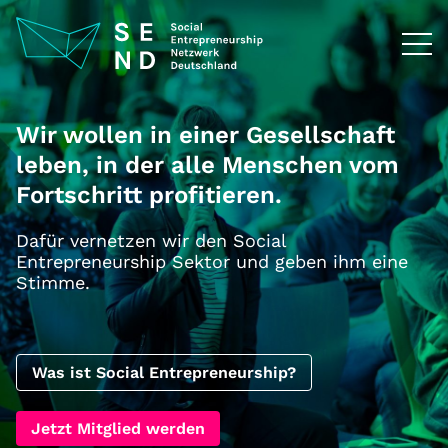
Zum
Inhalt
springen
Wir wollen in einer Gesellschaft
leben, in der alle Menschen vom
Fortschritt profitieren.
Dafür vernetzen wir den Social
Entrepreneurship Sektor und geben ihm eine
Stimme.
Was ist Social Entrepreneurship?
Jetzt Mitglied werden