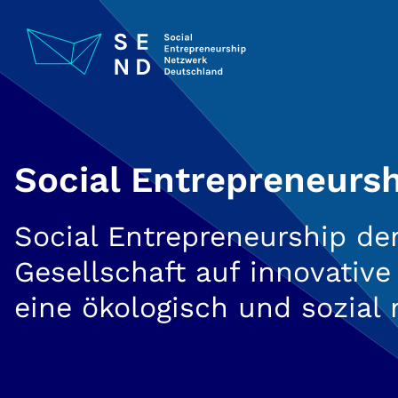
Zum
Inhalt
springen
Social Entrepreneurshi
Social Entrepreneurship de
Gesellschaft auf innovativ
eine ökologisch und sozial 