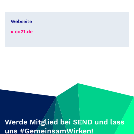
Webseite
» co21.de
Werde Mitglied bei SEND und lass
uns #GemeinsamWirken!