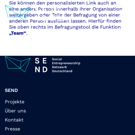
Zum
Sie können den personalisierten Link auch an
Inhalt
eine andere Person innerhalb Ihrer Organisation
springen
weitergeben oder Teile der Befragung von einer
anderen Person ausfüllen lassen. Hierfür finden
Sie oben rechts im Befragungstool die Funktion
„Team“
.
SEND
Projekte
Über uns
Kontakt
Presse