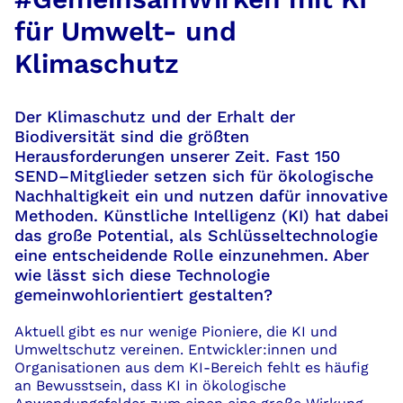
für Umwelt- und
Klimaschutz
Der Klimaschutz und der Erhalt der
Biodiversität
sind
die
größten
Herausforderung
en
unserer Zeit.
Fast 150
SEND
–
Mitglieder setzen sich für ökologische
Nachhaltigkeit ein und nutzen dafür innovative
Methoden
.
Künstliche Intelligenz (
KI
)
hat
dabei
das große Potential,
als Schlüsseltechnologie
eine
entscheidende Rolle ein
zu
nehmen.
Aber
wie lässt sich diese Technologie
gemeinwohlorientiert gestalten
?
Aktuell gibt
es nur
wenige
Pioniere, die KI
und
Umw
e
lt
schutz vereinen.
Entwickler
:
i
nnen
und
Organisationen aus dem KI-Bereich fehlt
es
häufig
a
n
Bewusstsein, dass KI
in ök
ologische