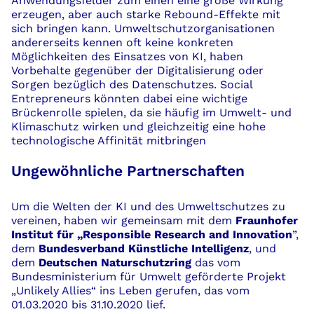
Anwendungsfelder
zum einen
eine große Wirkung
erzeuge
n
, aber
auch starke Rebound-Effekte
mit
sich bringen kann
.
Umweltschutzorganisationen
andererseits
kennen oft keine konkreten
Möglichkeiten des Einsatzes
von K
I,
haben
Vorbehalte gegenüber der
Digitalisierung
oder
Sorgen bezüglich des Datenschutz
e
s.
Social
Entrepreneurs könnten dabei eine wichtige
Brückenrolle spielen, da sie häufig im Umwelt- und
Klimaschutz wirken und gleichzeitig eine hohe
technologische Affinität mitbringen
Ungewöhnliche Partnerschaften
Um die Welten der KI und des Umweltschutzes zu
vereinen, haben wir gemeinsam mit dem
Fraunhofer
Institut für „
Responsible
Research and Innovation
”,
dem
Bundesverband Künstliche Intelligenz
, und
dem
Deutschen Naturschutzring
das vom
Bundesministerium für Umwelt geförderte Projekt
„
Unlikely
Allies“ ins Leben gerufen, das vom
01.03.2020 bis 31.10.2020 lief.