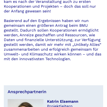
kam es nach der Veranstaltung auch zu ersten
Kooperationen und Projekten
– doch
das soll nur
der Anfang gewesen sein
!
Basierend auf den Ergebnissen haben wir
nun
gemeinsam
einen größeren Antrag
beim BMU
ges
tell
t
.
Dadurch sollen
Kooperation
en
ermöglicht
werden,
Anreize
geschaffen
und Ressourcen
, wie
Daten und finanzielle Unterstützung
,
zur Verfügung
gest
ell
t werden, damit wir
mehr mit „
Unlikely
Allies“
zusammenarbeiten und
erfolgreich
ge
meinsam
für
Umwelt- und Klimaschutz w
irken können
– und das
mit den innovativsten Technologien.
Ansprechpartnerin
Katrin Elsemann
Projektleitern