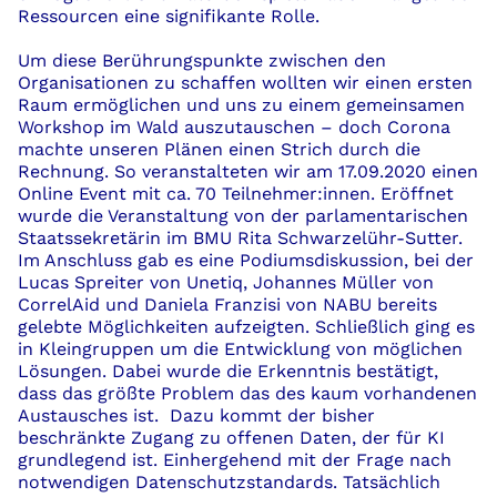
Ressourcen eine signifikante Rolle.
Um diese Berührungspunkte zwischen den
Organisationen zu schaffen wollten wir einen ersten
Raum ermöglichen und uns zu einem gemeinsamen
Workshop
im
Wald
auszutauschen – doch Corona
machte unseren Plänen einen Strich durch die
Rechnung.
So veranstalteten wir am 17.09.2020 einen
Online
Event
mit ca
.
70
Teilnehmer
:
innen
. Eröffnet
wurde die Veranstaltung
von
der parlamentarischen
Staatssekretär
i
n
im BMU
Rita
Schwarzelühr
-Sutter.
Im Anschluss gab es eine
Podiumsdiskussion
,
bei de
r
Lucas
Spreiter
von
Unetiq
, Johannes Müller von
CorrelAid
und Daniela
Franzisi
von NABU bereits
gelebte Möglichkeiten aufzeigten.
Schließlich ging es
in Kleingruppen um die Entwicklung von möglichen
Lösungen.
Dabei wurde die
Erkenntnis
bestätigt
,
da
s
s
das größte
Problem
das des kaum vorhandenen
Austausches
ist
.
Dazu kommt der
bisher
beschränkte
Zugang zu offenen Daten
, der für KI
grundlegend ist. Einhergehend mit der Frage nach
notwendigen
Datenschutzstandards. Tatsächlich