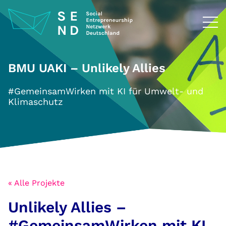
Zum
Inhalt
springen
BMU UAKI – Unlikely Allies
#GemeinsamWirken mit KI für Umwelt- und
Klimaschutz
« Alle Projekte
Unlikely Allies –
#GemeinsamWirken mit KI