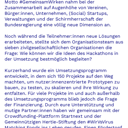
Motto #GemeinsamWirken nahm bei der
Zusammenarbeit auf Augenhöhe von Vereinen,
Bürger:
innen
, Unternehmen, (
Social
) Startups,
Verwaltungen
und der Schirmherrschaft der
Bundesregierung eine völlig neue Dimension an.
N
och während
die
Teilnehmer:
innen
neue Lösungen
erarbeiteten
, stellte sich dem Organisationsteam aus
sieben zivilgesellschaftlichen Organisationen die
Frage: W
ie können wir die Ideen des Hackathons in
der Umsetzung bestmöglich begleiten
?
Kurzerhand wurde ein Umsetzungsprogramm
entwickelt, in dem sich 150 Projekte auf den Weg
machten, um
nutzer:
innen
zentrierte
Prototypen zu
bauen, zu testen, zu skalieren und ihre Wirkung zu
entfalten. Für viele Projekte im und auch außerhalb
des Umsetzungsprogramms blieb jedoch die Frage
der Finanzierung.
Durch eure Unterstützung und
mutige Partner:innen haben wir g
emeinsam mit der
Crowdfunding-Plattform Startnext und der
Gemeinnützigen Hertie-Stiftung den #WirVsVirus
Matching
Fonds ins Leben gerufen. Einen Fördertopf,