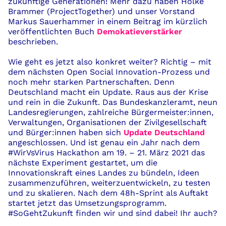
zukünftige Generationen! Mehr dazu haben
Holke
Brammer (
Pro
jectTogether
) u
nd unser Vorstand
Markus Sauerhammer in
e
i
nem Beitrag im kürzlich
veröffentlichten Buch
Demokatieverstärker
beschrieben.
Wie
geht es jetzt also konkret weiter
?
Richtig – m
it
dem nächsten
Open
Social
Innovation-Prozess
und
noch mehr starken Partnerschaften.
Denn
Deutschland macht ein Update. Raus aus der Krise
und rein in die Zukunft.
Da
s
Bundeskanzleramt,
neun
La
ndesregierungen, zahlreiche
Bürgermeister:
innen
,
Verwaltungen, Organisationen der Zivilgesellschaft
und
Bürger:
innen
haben sich
Update Deutschland
angeschlossen.
Und
ist
genau ein Jahr nach dem
#WirVsVirus Hackathon
am 19. – 21. März 2021
das
nächste Experiment
gestartet
, um die
Innovationskraft eines Landes zu bündeln, Ideen
zusammenzufü
hren, weiterzuentwickeln, zu testen
und zu skalieren.
Nach dem
48h-Sprint als
Auftakt
startet jetzt das Umsetzungsprogramm.
#SoGehtZukunft finden wir und sind dabei! Ihr auch?