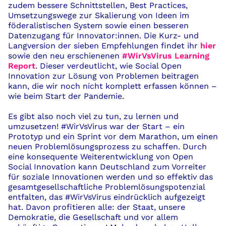
zudem bessere
Schnittstellen, Best P
ractices
,
Umsetzungswege zur Skalierung von Ideen im
föderalistischen System
sowie einen besseren
Datenzugang für Innovator:innen. Die Kurz- und
Langv
ersion der sieben Empfehlungen findet ihr
hier
sowie den neu erschienenen
#WirVsVirus Learning
Report
. Dieser verdeutlicht, wie
Social
Open
Innovation zur Lösung von Problemen beitragen
kann, die wir noch nicht komplett erfassen können –
wie beim Start der Pandemie.
E
s gibt also noch viel zu tun, zu lernen und
umzusetzen
!
#WirVsVirus
war
der
Start – ein
Prototyp und ein Sprint vor dem Marathon, um
einen
neuen Problemlösungsprozess
zu schaffen
.
Durch
eine konsequente Weiterentwicklung von Open
Social
Innovation kann Deutschland zum Vorreiter
für soziale Innovationen werden und so effektiv das
gesamtgesellschaftliche Problemlösungspotenzial
entfalten, das #WirVsVirus eindrücklich aufgezeigt
hat. Davon profit
ie
ren alle: der Staat, unsere
Demokratie, die Gesellschaft und vor allem