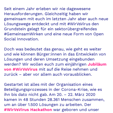
Seit einem Jahr erleben wir nie dagewesene
Herausforderungen
. Gleichzeitig
haben wir
gemeinsam mit euch
im letzten Jahr
aber auch neue
Lösungswege entdeckt und mit #WirVsVirus den
Grundstein gelegt
für
ein
sektorübergr
eifende
s
#GemeinsamW
irken und eine neue
Form
von Open
Social
Innovation
.
Doch was bedeutet das genau,
wie geht es weiter
und
wie können
Bürger:
innen
in
das Entwickeln von
Lösungen
und
deren Umsetzung
ei
n
gebunden
werden?
Wir wollen euch
zum einjährigen
Jubiläum
von
#WirVsVirus
mit auf die Reise nehmen und
zurück
–
aber vor allem auch vorausblicken
.
Gestartet ist alles mit der Organisation eines
Beteiligungsprozesses in der Corona-Krise, wie es
ihn bis dato nicht gab. Am 20. – 22. März 2020
kamen in 48 Stunden 28.361 Menschen zusammen,
um an über 1.500 Lösungen zu arbeiten. Der
#WirVsVirus Hackathon
war geboren und unser