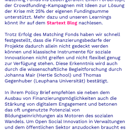
der Crowdfunding-Kampagnen mit Ideen zur Lösung
der Krise mit 25% der eigenen
Fundingsumme
unterstützt.
Mehr dazu und unseren
Learnings
könnt ihr auf dem
Startext Blog
nach
lesen.
Trotz
Erfolg des
Matching
Fonds haben wir schnell
festgestellt, dass die Finanzierungsbedarfe der
Projekte dadurch allein nicht gedeckt werden
können und
klassische
I
nstrumente für soziale
Innovationen nicht greifen und nicht flexibel genug
zur Verfügung stehen.
Diese Erkenntnis wird auch
durch die wissenschaftliche Begleitforschung durch
Johanna Mair (Hertie School) und Thomas
Gegenhuber
(Leuphana Universität) bestätigt.
In ihrem Policy Brief empfehlen sie neben dem
Ausbau von Finanzierungsmöglichkeiten auch die
Stärkung von digitalem Engagement
und betonen
das oft ungenutzte Potenzial von
Bildungseinrichtungen als Motoren des sozialen
Wandels.
Um Open
Social
Innovation in Verwaltungen
und dem öffentlichen Sektor anzudocken braucht es